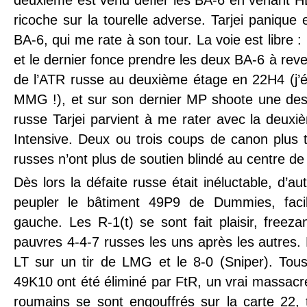
deuxième est venu défier les BA-6 en venant H
ricoche sur la tourelle adverse. Tarjei panique e
BA-6, qui me rate à son tour. La voie est libre :
et le dernier fonce prendre les deux BA-6 à rever
de l’ATR russe au deuxième étage en 22H4 (j’é
MMG !), et sur son dernier MP shoote une de
russe Tarjei parvient à me rater avec la deux
Intensive. Deux ou trois coups de canon plus ta
russes n’ont plus de soutien blindé au centre de 
Dès lors la défaite russe était inéluctable, d’au
peupler le bâtiment 49P9 de Dummies, facil
gauche. Les R-1(t) se sont fait plaisir, freezan
pauvres 4-4-7 russes les uns après les autres.
LT sur un tir de LMG et le 8-0 (Sniper). Tou
49K10 ont été éliminé par FtR, un vrai massac
roumains se sont engouffrés sur la carte 22, 